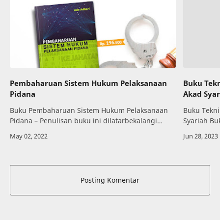
Pembaharuan Sistem Hukum Pelaksanaan
Buku Tek
Pidana
Akad Syar
Buku Pembaharuan Sistem Hukum Pelaksanaan
Buku Tekn
Pidana – Penulisan buku ini dilatarbekalangi
Syariah Bu
beberapa alasan: pertama, pembaharuan hukum
Referensi 
pidana, baik dalam bidang substansi hukum
Naja, S.H.
pidana …
Posting Komentar