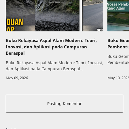
Buku Rekayasa Aspal Alam Modern: Teori,
Buku Geom
Inovasi, dan Aplikasi pada Campuran
Pembentu
Beraspal
Buku Geomo
Pembentuk
Buku Rekayasa Aspal Alam Modern: Teori, Inovasi,
referensi 
dan Aplikasi pada Campuran Beraspal
geomorfolo
merupakan referensi penting bagi mahasiswa
mempelaja
teknik sipil, peneliti, konsultan, kontraktor, dan…
Posting Komentar