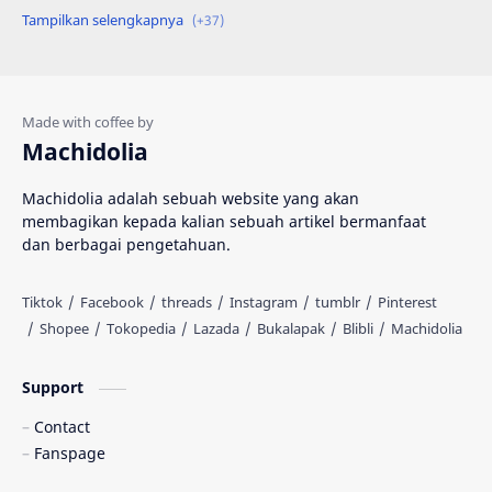
Engineering
Gadget
Hadist
Hukum
Ilmu Al Qur'an & Hadist
Informatika
Machidolia
Inspirasi
Interpersonal Skill
Machidolia adalah sebuah website yang akan
membagikan kepada kalian sebuah artikel bermanfaat
Islam
Katalog
dan berbagai pengetahuan.
Kedokteran
Kesehatan
Knowledge
Komik
MIPA
Machidolia
Support
Contact
Muhasabah
Novel
Fanspage
Pendidikan
Pertanian