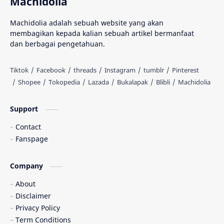
Machidolia
Inspirasi
Interpersonal Skill
Machidolia adalah sebuah website yang akan
membagikan kepada kalian sebuah artikel bermanfaat
Islam
Katalog
dan berbagai pengetahuan.
Kedokteran
Kesehatan
Knowledge
Komik
MIPA
Machidolia
Support
Contact
Muhasabah
Novel
Fanspage
Pendidikan
Pertanian
Company
Peternakan
Programming
About
Disclaimer
Promo
Rene Islam
Privacy Policy
Term Conditions
Renebook
Sastra