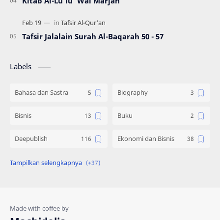
Kitab Al-Lu’lu’ Wal Marjan
Tafsir Jalalain Surah Al-Baqarah 50 - 57
Labels
Bahasa dan Sastra
Biography
Bisnis
Buku
Deepublish
Ekonomi dan Bisnis
Engineering
Gadget
Hadist
Hukum
Ilmu Al Qur'an & Hadist
Informatika