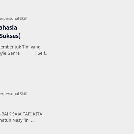
ahasia
Sukses)
Membentuk Tim yang
Coyle Genre : Self
n : 31…
hatun Nasyi’in
ayain Genre …