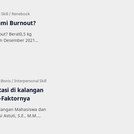
mi Burnout?
t? Berat0,5 kg
an Desember 2021
Penulis Ahn Juyeon
asi di kalangan
-Faktornya
alangan Mahasiswa dan
i Astuti, S.E., M.M.
 Buku Referen…