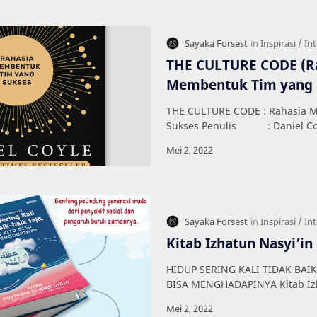
THE CULTURE CODE (R
Membentuk Tim yang 
THE CULTURE CODE : Rahasia 
Sukses Penulis : Daniel 
Improvement/Bisnis Halama
Kitab Izhatun Nasyi’in
HIDUP SERING KALI TIDAK BAIK-BAIK SAJA TAPI KITA
BISA MENGHADAPINYA Kitab Iz
Penulis : Musthafa al-Ghal