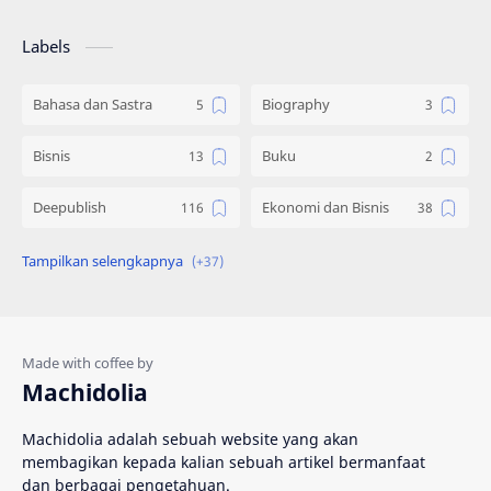
Labels
Bahasa dan Sastra
Biography
Bisnis
Buku
Deepublish
Ekonomi dan Bisnis
Engineering
Gadget
Hadist
Hukum
Ilmu Al Qur'an & Hadist
Informatika
Machidolia
Inspirasi
Interpersonal Skill
Machidolia adalah sebuah website yang akan
membagikan kepada kalian sebuah artikel bermanfaat
Islam
Katalog
dan berbagai pengetahuan.