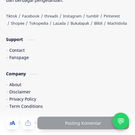
dan berbagai pengetahuan.
Kedokteran
Kesehatan
Knowledge
Komik
MIPA
Machidolia
Support
Contact
Muhasabah
Novel
Fanspage
Pendidikan
Pertanian
Company
Peternakan
Programming
About
Disclaimer
Promo
Rene Islam
Privacy Policy
Term Conditions
Renebook
Sastra
💬
Science
Sosial Politik
©
2026
‧
Machidolia
. All rights reserved.
Posting Komentar