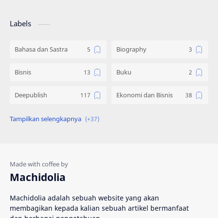
Labels
Bahasa dan Sastra
Biography
Bisnis
Buku
Deepublish
Ekonomi dan Bisnis
Engineering
Gadget
Hadist
Hukum
Ilmu Al Qur'an & Hadist
Informatika
Machidolia
Inspirasi
Interpersonal Skill
Machidolia adalah sebuah website yang akan
membagikan kepada kalian sebuah artikel bermanfaat
Islam
Katalog