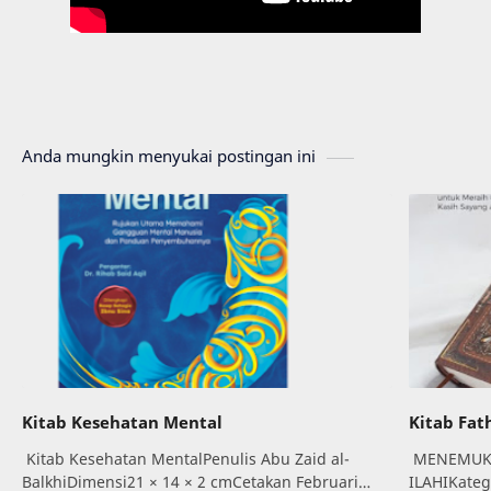
Anda mungkin menyukai postingan ini
Kitab Kesehatan Mental
Kitab Fat
Kitab Kesehatan MentalPenulis Abu Zaid al-
MENEMUKA
BalkhiDimensi21 × 14 × 2 cmCetakan Februari
ILAHIKate