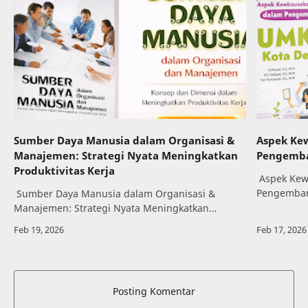
Sumber Daya Manusia dalam Organisasi &
Aspek Ke
Manajemen: Strategi Nyata Meningkatkan
Pengemb
Produktivitas Kerja
Aspek Kew
Pengemban
Sumber Daya Manusia dalam Organisasi &
dalam dun
Manajemen: Strategi Nyata Meningkatkan
menunjukk
Produktivitas Kerja Dalam dunia organisasi dan
pertumbuh
manajemen modern, keberhasilan perusahaan
tid…
Posting Komentar