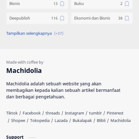
Bisnis
Buku
Deepublish
Ekonomi dan Bisnis
Engineering
Gadget
Hadist
Hukum
Ilmu Al Qur'an & Hadist
Informatika
Machidolia
Inspirasi
Interpersonal Skill
Machidolia adalah sebuah website yang akan
membagikan kepada kalian sebuah artikel bermanfaat
Islam
Katalog
dan berbagai pengetahuan.
Kedokteran
Kesehatan
Knowledge
Komik
MIPA
Machidolia
Support