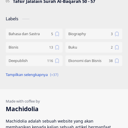
Tafsir Jalalain Surah Al-Baqarah 50 - 57
Labels
Bahasa dan Sastra
Biography
Bisnis
Buku
Deepublish
Ekonomi dan Bisnis
Engineering
Gadget
Hadist
Hukum
Ilmu Al Qur'an & Hadist
Informatika
Machidolia
Inspirasi
Interpersonal Skill
Machidolia adalah sebuah website yang akan
membagikan kepada kalian sebuah artikel bermanfaat
Islam
Katalog