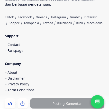
dan berbagai pengetahuan.
Kedokteran
Kesehatan
Knowledge
Komik
MIPA
Machidolia
Support
Contact
Muhasabah
Novel
Fanspage
Pendidikan
Pertanian
Company
Peternakan
Programming
About
Disclaimer
Promo
Rene Islam
Privacy Policy
Term Conditions
Renebook
Sastra
💬
Science
Sosial Politik
©
2026
‧
Machidolia
. All rights reserved.
Posting Komentar