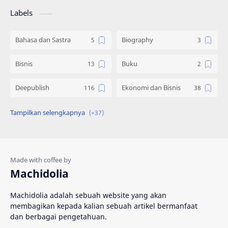
Labels
Bahasa dan Sastra
Biography
Bisnis
Buku
Deepublish
Ekonomi dan Bisnis
Engineering
Gadget
Hadist
Hukum
Ilmu Al Qur'an & Hadist
Informatika
Machidolia
Inspirasi
Interpersonal Skill
Machidolia adalah sebuah website yang akan
membagikan kepada kalian sebuah artikel bermanfaat
Islam
Katalog
dan berbagai pengetahuan.