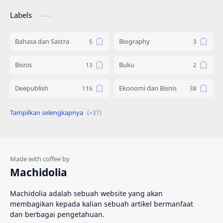
Labels
Bahasa dan Sastra
Biography
Bisnis
Buku
Deepublish
Ekonomi dan Bisnis
Engineering
Gadget
Hadist
Hukum
Ilmu Al Qur'an & Hadist
Informatika
Machidolia
Inspirasi
Interpersonal Skill
Machidolia adalah sebuah website yang akan
membagikan kepada kalian sebuah artikel bermanfaat
Islam
Katalog
dan berbagai pengetahuan.