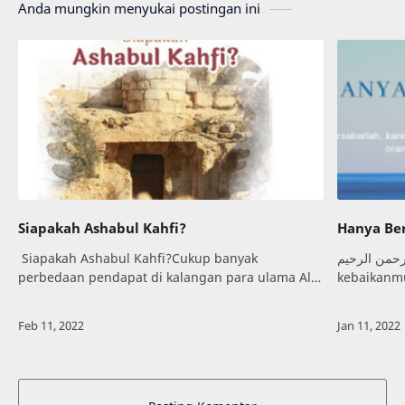
Anda mungkin menyukai postingan ini
Siapakah Ashabul Kahfi?
Hanya Be
Siapakah Ashabul Kahfi?Cukup banyak
لله الرحمن الرحيم
perbedaan pendapat di kalangan para ulama Al-
kebaikanmu
Qur’an mengenai hal ini. Banyak juga pendapat
manusiaMa
di kalangan Muslim yang mengklaim bahwa As…
tetapi ber
akan men