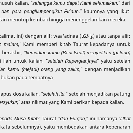
 musuh kalian,
"sehingga kamu dapat Kami selamatkan,"
dari
dan para pengikut-pengikut Fir'aun,"
kaumnya yang ikut
tan menutup kembali hingga menenggelamkan mereka.
limat ini) dengan alif: waa'adnaa (وَاعَدْنَا) atau tanpa alif:
h malam,"
Kami memberi kitab Taurat kepadanya untuk
t berakhir,
"kemudian kamu (Bani Israil) menjadikan (patung)
i ilah untuk kalian,
"setelah (kepergian)nya"
yaitu setelah
dan kamu (mejadi) orang yang zalim,"
dengan menjadikan
g bukan pada tempatnya.
apus dosa kalian,
"setelah itu,"
setelah menjadikan patung
rsyukur,"
atas nikmat yang Kami berikan kepada kalian.
 kepada Musa Kitab"
Taurat
"dan Furqon,"
ini namanya
'athaf
 kata sebelumnya), yaitu membedakan antara kebenaran