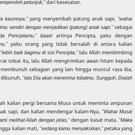
emperoleh petunjuk,"
dari kesesatan.
ada kaumnya,"
yang menyembah patung anak sapi,
"wahai
imu sendiri dengan menjadikan (patung) anak sapi,"
sebagai
da Penciptamu," baarii
artinya Pencipta, yaitu dengan
mu,"
yaitu orang yang tidak bersalah di antara kalian
,
"lebih baik bagimu di sisi Pencipta,"
lalu Allah membimbing
rat tobat itu, lalu Allah mengirimkan awan hitam kepada
aat membunuh sebagian yang lain hingga muncul rasa iba,
n dibunuh,
"lalu Dia akan menerima tobatmu. Sungguh, Dialah
lah kalian pergi bersama Musa untuk meminta ampunan
ak sapi, dan kalian mendengar kalam-Nya,
"Wahai Musa!
i melihat Allah dengan jelas,"
dengan kasat mata.
"Maka
ngga kalian mati,
"sedang kamu menyaksikan,"
petaka yang