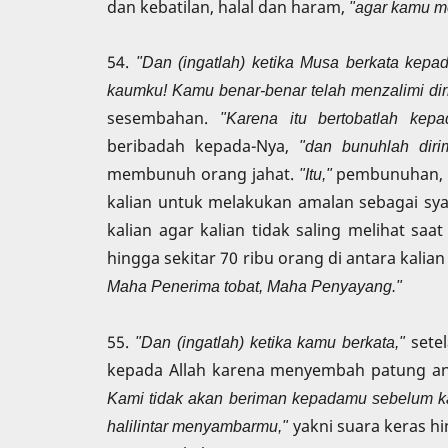
dan kebatilan, halal dan haram,
"agar kamu m
54.
"Dan (ingatlah) ketika Musa berkata kep
kaumku! Kamu benar-benar telah menzalimi dir
sesembahan.
"Karena itu bertobatlah kepa
beribadah kepada-Nya,
"dan bunuhlah diri
membunuh orang jahat.
"Itu,"
pembunuhan
kalian untuk melakukan amalan sebagai sya
kalian agar kalian tidak saling melihat s
hingga sekitar 70 ribu orang di antara kalia
Maha Penerima tobat, Maha Penyayang."
55.
"Dan (ingatlah) ketika kamu berkata,"
sete
kepada Allah karena menyembah patung an
Kami tidak akan beriman kepadamu sebelum kam
halilintar menyambarmu,"
yakni suara keras hi