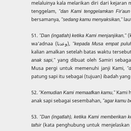
melaluinya kala melarikan diri dari kejaran
tenggelam,
"dan Kami tenggelamkan Fir'aun 
bersamanya,
"sedang kamu menyaksikan,"
lau
51.
"Dan (ingatlah) ketika Kami menjanjikan,"
(ka
wa'adnaa (وعدنا),
"kepada Musa empat pulu
kalian amalkan setelah batas waktu tersebu
anak sapi,"
yang dibuat oleh Samiri sebaga
Musa pergi untuk memenuhi janji Kami,
"
patung sapi itu sebagai (tujuan) ibadah yan
52.
"Kemudian Kami memaafkan kamu,"
Kami h
anak sapi sebagai sesembahan,
"agar kamu be
53.
"Dan (ingatlah), ketika Kami memberikan
tafsir
(kata penghubung untuk menjelaskan