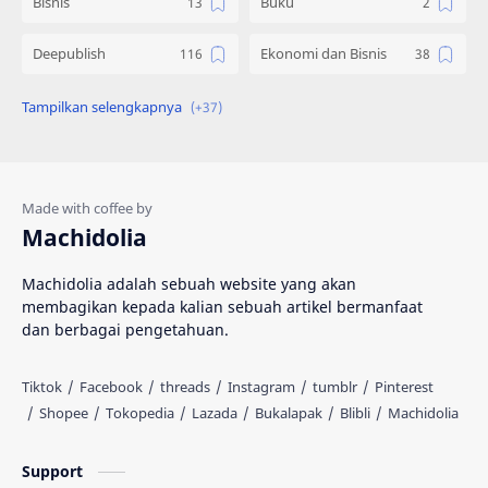
Bisnis
Buku
Deepublish
Ekonomi dan Bisnis
Engineering
Gadget
Hadist
Hukum
Ilmu Al Qur'an & Hadist
Informatika
Machidolia
Inspirasi
Interpersonal Skill
Machidolia adalah sebuah website yang akan
membagikan kepada kalian sebuah artikel bermanfaat
Islam
Katalog
dan berbagai pengetahuan.
Kedokteran
Kesehatan
Knowledge
Komik
MIPA
Machidolia
Support