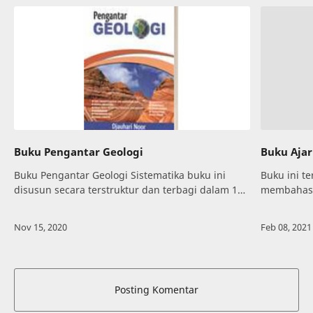
Buku Pengantar Geologi
Buku Ajar
Buku Pengantar Geologi Sistematika buku ini
Buku ini t
disusun secara terstruktur dan terbagi dalam 12
membahas 
(duabelas) bab yang pengorganisasiannya secara
determinan
modul. Bab 1 memuat materi pokok ten…
linear (Sp
Posting Komentar