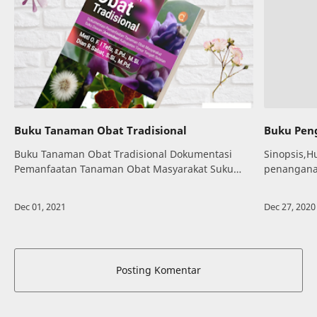
Buku Tanaman Obat Tradisional
Buku Pen
Buku Tanaman Obat Tradisional Dokumentasi
Sinopsis,H
Pemanfaatan Tanaman Obat Masyarakat Suku
penangana
Dawan (Amanuban) Kabupaten Timor Tengah
tengah be
SelatanTumbuhan obat adalah seluruh jenis
negatif y
tumbuhan yang d…
termasuk 
Posting Komentar