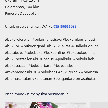
Ukuran
17.5×25 cm
Halaman
xx, 144 hlm
Penerbit Deepublish
Untuk order, silahkan WA ke
085156566085
#bukureferensi #bukumahasiswa #bukurekomendasi
#bukuori #bukuoriginal #bukukualitas #jualbukuonline
#bacabuku #tokobuku #bukuonline #tokobukuonline
#bukubestseller #bukubagus #jualbuku #bukukuliah
#bukubacaan #bukuterbaru #bukudiskon
#rekomendasibuku #bukubaru #bukuterbaik #biomasa
#biomasahutan #kehutanan #pengantarbiomasahutan
Anda mungkin menyukai postingan ini