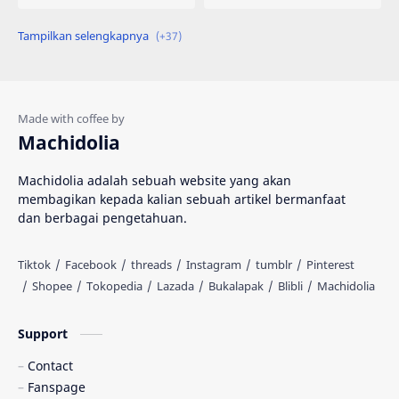
Engineering
Gadget
Hadist
Hukum
Ilmu Al Qur'an & Hadist
Informatika
Machidolia
Inspirasi
Interpersonal Skill
Machidolia adalah sebuah website yang akan
membagikan kepada kalian sebuah artikel bermanfaat
Islam
Katalog
dan berbagai pengetahuan.
Kedokteran
Kesehatan
Knowledge
Komik
MIPA
Machidolia
Support
Contact
Muhasabah
Novel
Fanspage