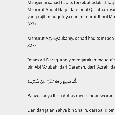
Mengenai sanad hadits tersebut tidak ittifa
Menurut Abdul Haqq dan Ibnul Qaththan, yan
yang rajih mauqufnya dan menurut Ibnul Mund
327)
Menurut Asy-Syaukaniy, sanad hadits ini ada 
327)
Imam Ad-Daraquthniy mengatakan mauquf dal
bin Abi 'Arubah, dari Qatadah, dari 'Azrah, dar
أَنَّهُ سَمِعَ رَجُلًا يُلَبِّيْ عَنْ شُبْرُمَةَ...
Bahwasanya Ibnu Abbas mendengar seorang laki
Dan dari jalan Yahya bin Shalih, dari Sa'id bin