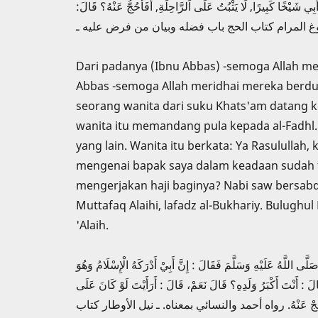
َبِي شَيْخًا كَبِيرًا, لَا يَثْبُتُ عَلَى اَلرَّاحِلَةِ, أَفَأَحُجُّ عَنْهُ؟ قَالَ
لْبُخَارِيِّ. ـ بلوغ المرام كتاب الحج باب فضله وبيان من فرض عليه ـ
Dari padanya (Ibnu Abbas) -semoga Allah mer
Abbas -semoga Allah meridhai mereka berdu
seorang wanita dari suku Khats'am datang k
wanita itu memandang pula kepada al-Fadhl.
yang lain. Wanita itu berkata: Ya Rasulullah
mengenai bapak saya dalam keadaan sudah t
mengerjakan haji baginya? Nabi saw bersabda :
Muttafaq Alaihi, lafadz al-Bukhariy. Bulughu
'Alaih.
َى اللَّهُ عَلَيْهِ وَسَلَّمَ فَقَالَ : إِنَّ أَبِيْ أَدْرَكَهُ الْإِسْلَامُ وَهُوَ
َالَ : أَنْتَ أَكْبَرُ وَلَدِهِ؟ قَالَ نَعَمْ، قَالَ : أَرَأَيْتَ لَوْ كَانَ عَلَى
الَ : فَأحْجُجْ عَنْه‏ُ. رواه أحمد والنسائي بمعناه. ـ نيل الأوطار كتاب