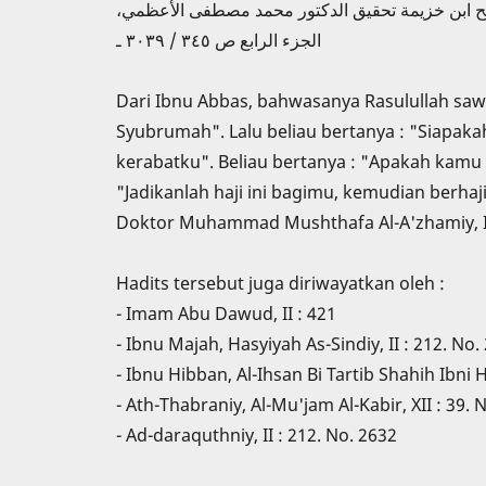
بْرُمَةَ. ـ صحيح ابن خزيمة تحقيق الدكتور محمد مصطفى الأعظمي
الجزء الرابع ص ٣٤٥ / ٣٠٣٩ ـ
Dari Ibnu Abbas, bahwasanya Rasulullah saw 
Syubrumah". Lalu beliau bertanya : "Siapaka
kerabatku". Beliau bertanya : "Apakah kamu 
"Jadikanlah haji ini bagimu, kemudian berh
Doktor Muhammad Mushthafa Al-A'zhamiy, IV
Hadits tersebut juga diriwayatkan oleh :
- Imam Abu Dawud, II : 421
- Ibnu Majah, Hasyiyah As-Sindiy, II : 212. No.
- Ibnu Hibban, Al-Ihsan Bi Tartib Shahih Ibni 
- Ath-Thabraniy, Al-Mu'jam Al-Kabir, XII : 39. 
- Ad-daraquthniy, II : 212. No. 2632