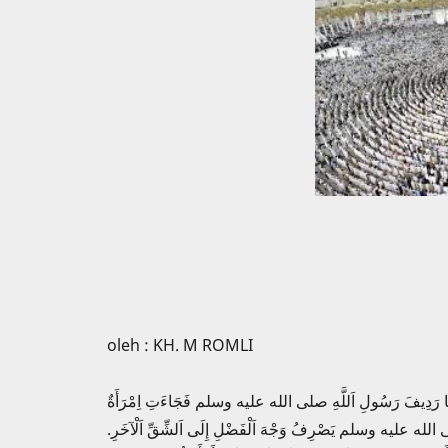
oleh : KH. M ROMLI
َدِيفَ رَسُولِ اَللَّهِ صلى الله عليه وسلم فَجَاءَتِ اِمْرَأَةٌ
بِيُّ صلى الله عليه وسلم يَصْرِفُ وَجْهَ اَلْفَضْلِ إِلَى اَلشِّقِّ اَلْآخَرِ