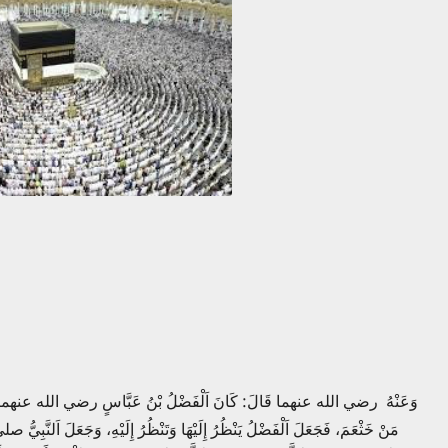
وَعَنْهُ رضي الله عنهما قَالَ: كَانَ اَلْفَضْلُ بْنُ عَبَّاسٍ رضي الله عنهما ر
مَنْ خَثْعَمَ، فَجَعَلَ اَلْفَضْلُ يَنْظُرُ إِلَيْهَا وَتَنْظُرُ إِلَيْهِ، وَجَعَلَ اَلنَّ.