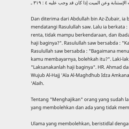
نابة وعن الميت إذا كان قد وجب عليه ٤ : ٣١٩ ـ
Dan diterima dari Abdullah bin Az-Zubair, ia 
mendatangi Rasulullah saw. Lalu ia berkata 
renta, tidak mampu berkendaraan, dan ibada
haji baginya?". Rasulullah saw bersabda : "K
Rasulullah saw bersabda : "Bagaimana men
kamu membayarnya, bolehkah itu?". Laki-laki
"Laksanakanlah haji baginya". HR. Ahmad dan 
Wujub Al-Hajj 'Ala Al-Maghdhub Idza Amkanat
'Alaih.
Tentang "Menghajikan" orang yang sudah lanj
yang membolehkan dan ada yang tidak me
Ulama yang membolehkan, beristidlal dengan 