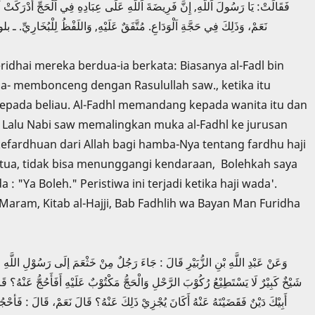
فَقَالَتْ: يَا رَسُولَ اَللَّهِ, إِنَّ فَرِيضَةَ اَللَّهِ عَلَى عِبَادِهِ فِي اَلْحَجِّ أَدْرَكَتْ أ:
نَعَمْ، وَذَلِكَ فِي حَجَّةِ اَلْوَدَاعِ. مُتَّفَقٌ عَلَيْهِ, وَاللَفْظُ لِ
idhai mereka berdua-ia berkata: Biasanya al-Fadl bin
a- membonceng dengan Rasulullah saw., ketika itu
epada beliau. Al-Fadhl memandang kepada wanita itu dan
 Lalu Nabi saw memalingkan muka al-Fadhl ke jurusan
, kefardhuan dari Allah bagi hamba-Nya tentang fardhu haji
ua, tidak bisa menunggangi kendaraan, Bolehkah saya
 "Ya Boleh." Peristiwa ini terjadi ketika haji wada'.
l Maram, Kitab al-Hajji, Bab Fadhlih wa Bayan Man Furidha
وَعَنْ عَبْدِ اللَّهِ بْنِ الزُّبَيْرِ قَالَ ‏: جَاءَ رَجُلٌ مِنْ خَثْعَمَ إلَى رَسُوْلِ اللَّهِ صَلّ
شَيْخٌ كَبِيْرٌ لَا يَسْتَطِيْعُ رُكُوْبَ الرَّحْلِ وَالْحَجُّ مَكْتُوْبٌ عَلَيْهِ أَفَأَحُجُّ عَنْهُ؟ ق
أَبِيْكَ دَيْنٌ فَقَضَيْتَهُ عَنْهُ أَكَانَ يُجْزِيْ ذَلِكَ عَنْهُ؟ قَالَ نَعَمْ، قَ