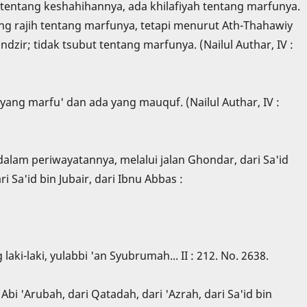
q tentang keshahihannya, ada khilafiyah tentang marfunya.
g rajih tentang marfunya, tetapi menurut Ath-Thahawiy
zir; tidak tsubut tentang marfunya. (Nailul Authar, IV :
yang marfu' dan ada yang mauquf. (Nailul Authar, IV :
am periwayatannya, melalui jalan Ghondar, dari Sa'id
i Sa'id bin Jubair, dari Ibnu Abbas :
-laki, yulabbi 'an Syubrumah... II : 212. No. 2638.
 Abi 'Arubah, dari Qatadah, dari 'Azrah, dari Sa'id bin