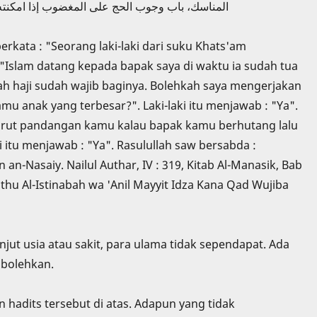
المناسك، باب وجوب الحج على المغضوب إذا امكنته الإست
berkata : "Seorang laki-laki dari suku Khats'am
: "Islam datang kepada bapak saya di waktu ia sudah tua
h haji sudah wajib baginya. Bolehkah saya mengerjakan
amu anak yang terbesar?". Laki-laki itu menjawab : "Ya".
urut pandangan kamu kalau bapak kamu berhutang lalu
 itu menjawab : "Ya". Rasulullah saw bersabda :
an-Nasaiy. Nailul Authar, IV : 319, Kitab Al-Manasik, Bab
hu Al-Istinabah wa 'Anil Mayyit Idza Kana Qad Wujiba
ut usia atau sakit, para ulama tidak sependapat. Ada
mbolehkan.
hadits tersebut di atas. Adapun yang tidak