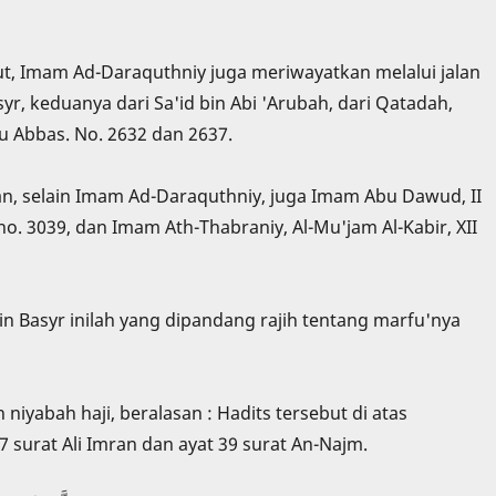
ut, Imam Ad-Daraquthniy juga meriwayatkan melalui jalan
, keduanya dari Sa'id bin Abi 'Arubah, dari Qatadah,
bnu Abbas. No. 2632 dan 2637.
an, selain Imam Ad-Daraquthniy, juga Imam Abu Dawud, II
no. 3039, dan Imam Ath-Thabraniy, Al-Mu'jam Al-Kabir, XII
 Basyr inilah yang dipandang rajih tentang marfu'nya
yabah haji, beralasan : Hadits tersebut di atas
 surat Ali Imran dan ayat 39 surat An-Najm.