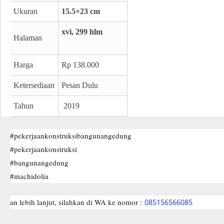
Ukuran
15.5×23 cm
xvi
,
299 hlm
Halaman
Harga
Rp 138.000
Ketersediaan
Pesan Dulu
Tahun
2019
#pekerjaankonstruksibangunangedung
#pekerjaankonstruksi
#bangunangedung
#machidolia
an lebih lanjut, silahkan di WA ke nomor :
085156566085