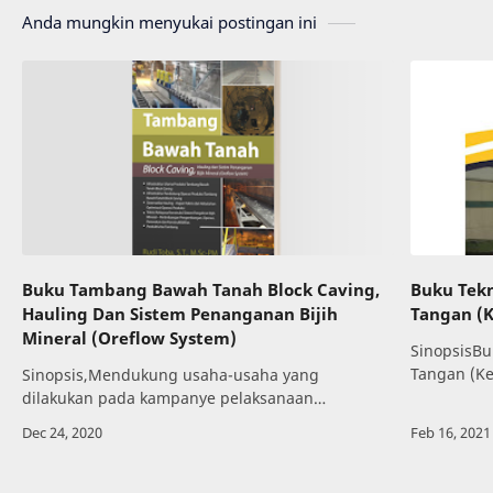
Anda mungkin menyukai postingan ini
Buku Tambang Bawah Tanah Block Caving,
Buku Tek
Hauling Dan Sistem Penanganan Bijih
Tangan (K
Mineral (Oreflow System)
SinopsisB
Tangan (K
Sinopsis,Mendukung usaha-usaha yang
pengetahu
dilakukan pada kampanye pelaksanaan
menerapka
pertambangan yang baik (GMP/Good Mining
Kurikulum 
Practise), penulis mencoba mengelaborasikan
teknis perencanaan opera…