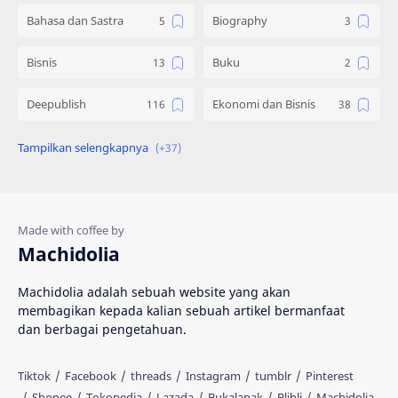
Bahasa dan Sastra
Biography
Bisnis
Buku
Deepublish
Ekonomi dan Bisnis
Engineering
Gadget
Hadist
Hukum
Ilmu Al Qur'an & Hadist
Informatika
Machidolia
Inspirasi
Interpersonal Skill
Machidolia adalah sebuah website yang akan
membagikan kepada kalian sebuah artikel bermanfaat
Islam
Katalog
dan berbagai pengetahuan.
Kedokteran
Kesehatan
Knowledge
Komik